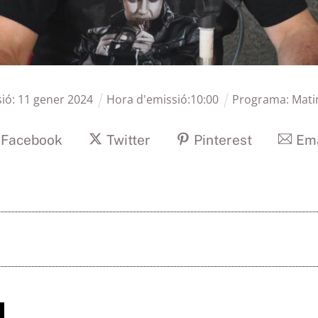
sió:
11
gener
2024
Hora d'emissió:
10
:
00
Programa:
Mati
Facebook
Twitter
Pinterest
Ema