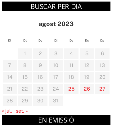
BUSCAR PER DIA
agost 2023
Dl
Dt
Dc
Dj
Dv
Ds
Dg
1
2
3
4
5
6
7
8
9
10
11
12
13
14
15
16
17
18
19
20
21
22
23
24
25
26
27
28
29
30
31
« jul.
set. »
EN EMISSIÓ