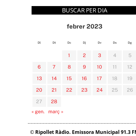
BUSCAR PER DIA
febrer 2023
Dl
Dt
Dc
Dj
Dv
Ds
Dg
1
2
3
4
5
6
7
8
9
10
11
12
13
14
15
16
17
18
19
20
21
22
23
24
25
26
27
28
« gen.
març »
©
Ripollet Ràdio. Emissora Municipal 91.3 