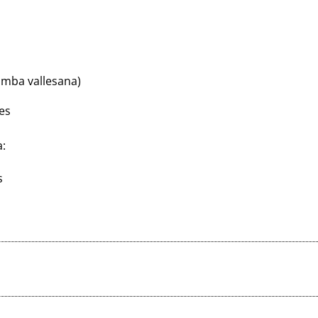
mba vallesana)
es
a:
s