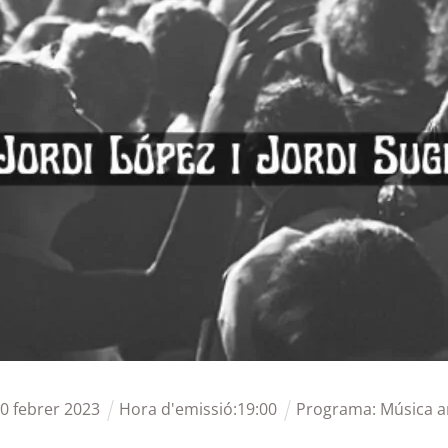
10
febrer
2023
Hora d'emissió:
19
:
00
Programa:
Música a