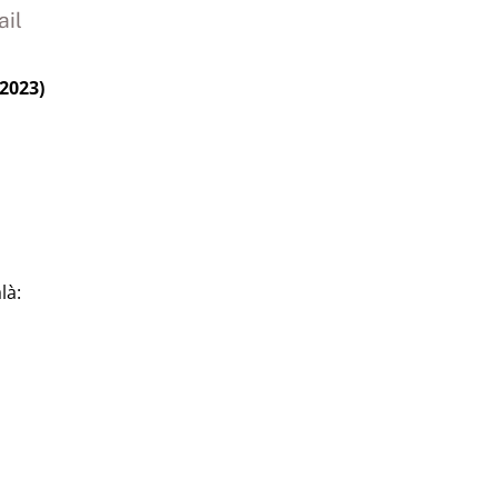
il
2023)
là: