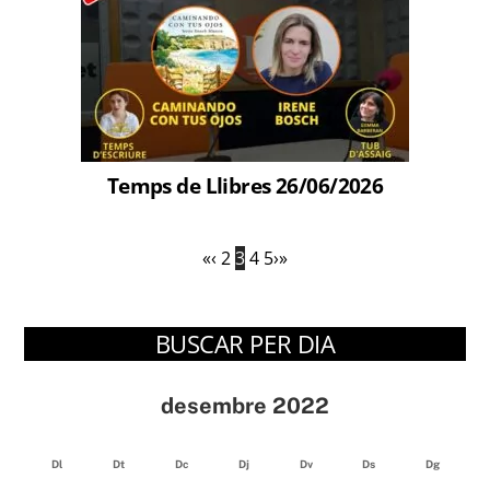
Temps de Llibres 26/06/2026
«
‹
2
3
4
5
›
»
BUSCAR PER DIA
desembre 2022
Dl
Dt
Dc
Dj
Dv
Ds
Dg