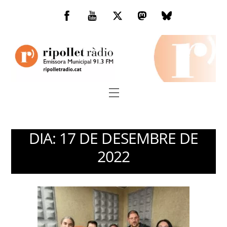
Skip
to
Facebook
You
Twitter
Mastodon
Bluesky
content
Tube
Menu
DIA:
17 DE DESEMBRE DE
2022