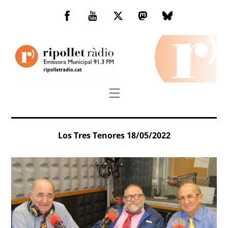
Skip
to
Facebook
You
Twitter
Mastodon
Bluesky
content
Tube
Menu
Los Tres Tenores 18/05/2022