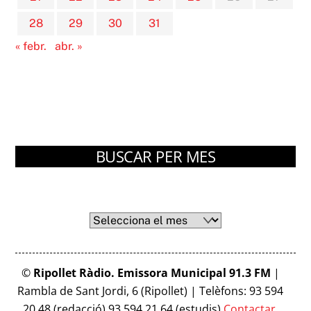
28
29
30
31
« febr.
abr. »
BUSCAR PER MES
Arxius
Arxius
©
Ripollet Ràdio. Emissora Municipal 91.3 FM
|
Rambla de Sant Jordi, 6 (Ripollet) | Telèfons: 93 594
20 48 (redacció) 93 594 21 64 (estudis)
Contactar
.