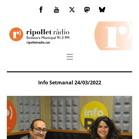
Skip
to
Facebook
You
Twitter
Mastodon
Bluesky
content
Tube
Menu
Info Setmanal 24/03/2022