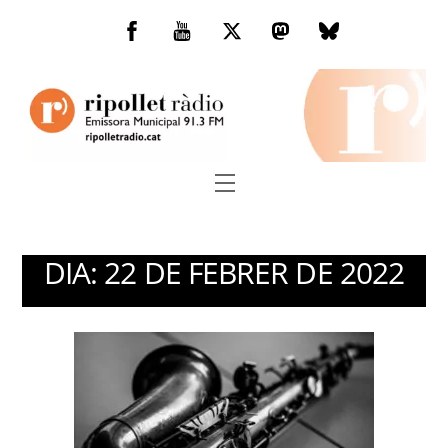
Skip
to
Facebook
You
Twitter
Mastodon
Bluesky
content
Tube
Menu
DIA:
22 DE FEBRER DE 2022