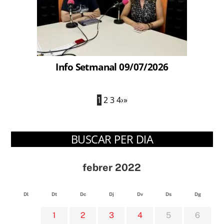
Info Setmanal 09/07/2026
1
2
3
4
›
»
BUSCAR PER DIA
febrer 2022
Dl
Dt
Dc
Dj
Dv
Ds
Dg
1
2
3
4
5
6