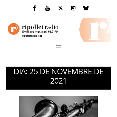
Skip
to
Facebook
You
Twitter
Mastodon
Bluesky
content
Tube
Menu
DIA:
25 DE NOVEMBRE DE
2021