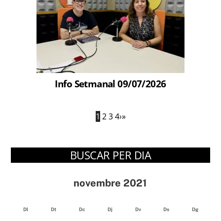
Info Setmanal 09/07/2026
1
2
3
4
›
»
BUSCAR PER DIA
novembre 2021
Dl
Dt
Dc
Dj
Dv
Ds
Dg