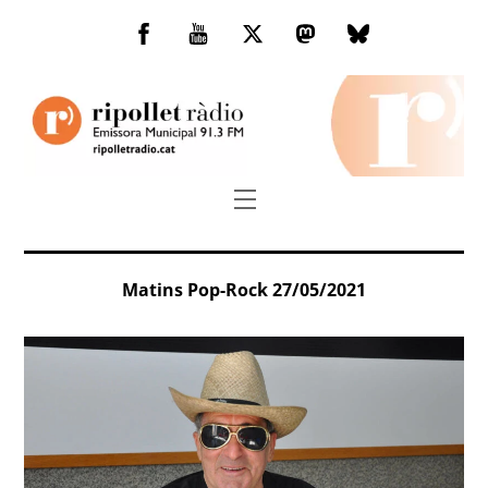
Skip
to
Facebook
You
Twitter
Mastodon
Bluesky
content
Tube
Menu
Matins Pop-Rock 27/05/2021