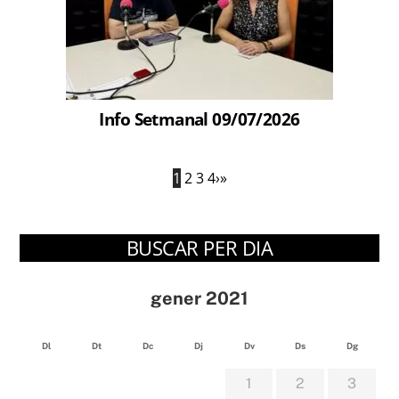
Info Setmanal 09/07/2026
1
2
3
4
›
»
BUSCAR PER DIA
gener 2021
Dl
Dt
Dc
Dj
Dv
Ds
Dg
1
2
3