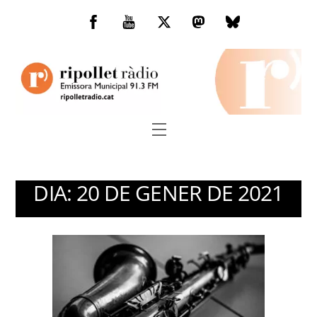
Skip
to
Facebook
You
Twitter
Mastodon
Bluesky
content
Tube
Menu
DIA:
20 DE GENER DE 2021