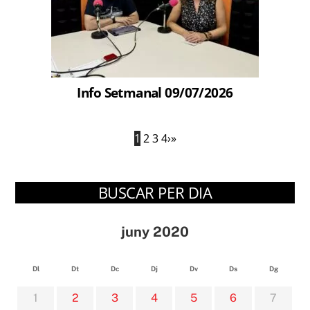
Info Setmanal 09/07/2026
1
2
3
4
›
»
BUSCAR PER DIA
juny 2020
Dl
Dt
Dc
Dj
Dv
Ds
Dg
1
2
3
4
5
6
7