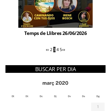
Temps de Llibres 26/06/2026
«
‹
2
3
4
5
›
»
BUSCAR PER DIA
març 2020
Dl
Dt
Dc
Dj
Dv
Ds
Dg
1