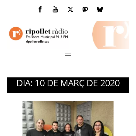
Skip
to
Facebook
You
Twitter
Mastodon
Bluesky
content
Tube
Menu
DIA:
10 DE MARÇ DE 2020