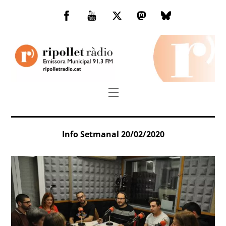
Skip
to
Facebook
You
Twitter
Mastodon
Bluesky
content
Tube
Menu
Info Setmanal 20/02/2020