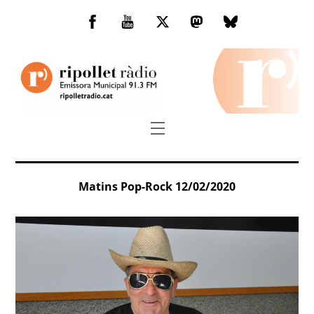
Skip
to
Facebook
You
Twitter
Mastodon
Bluesky
content
Tube
Menu
Matins Pop-Rock 12/02/2020