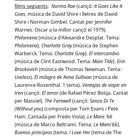
films següents
:
Norma Rae
(cançó
: It Goes Like It
Goes
, música de David Shire i lletres de David
Shire i Norman Gimbel. Cantat per Jennifer
Warnes. Oscar a la millor cançó el 1979).
Philomena
(música d’Alexandre Desplat. Tema:
Philomena
).
Charlotte Gray
(música de Stephen
Warberck. Tema:
Charlotte Gray
).
El intercambio
(música de Clint Eastwood. Tema:
Main Title
).
Erin
Brockovich
(música de Thomas Newman. Tema:
Useless
).
El milagro de Anna Sullivan
(música de
Laurence Rosenthal. 1 tema).
Ventajas de viajar en
tren
(cançó:
El amor
(de Rafael Pérez Botija. Cantat
per Massiel).
The Farewell
(cançó:
Senza Di Te
(Without you
) (composta per Tom Evans i Pete
Ham. Cantada per Fredo Viola).
Le Mans ‘66
(música de Marco Beltrami. Tema
: Le Mans’66
).
Buenos principios
(tema:
I Love Her
(tema de The