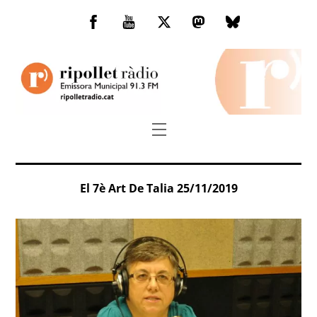
Skip
to
Facebook
You
Twitter
Mastodon
Bluesky
content
Tube
Menu
El 7è Art De Talia 25/11/2019