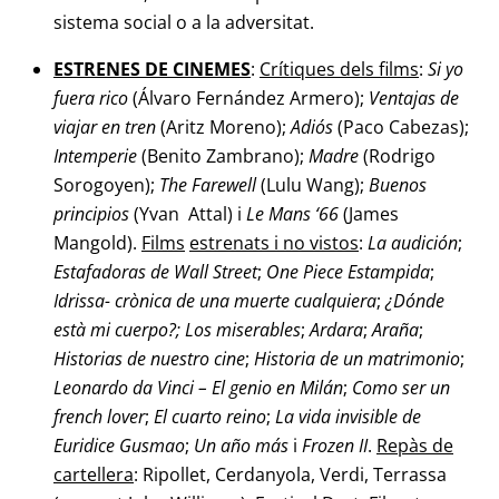
sistema social o a la adversitat.
ESTRENES DE CINEMES
:
Crítiques dels films
:
Si yo
fuera rico
(Álvaro Fernández Armero);
Ventajas de
viajar en tren
(Aritz Moreno);
Adiós
(Paco Cabezas);
Intemperie
(Benito Zambrano);
Madre
(Rodrigo
Sorogoyen);
The Farewell
(Lulu Wang);
Buenos
principios
(Yvan Attal) i
Le Mans ‘66
(James
Mangold).
Films
estrenats i no vistos
:
La audición
;
Estafadoras de Wall Street
;
One Piece Estampida
;
Idrissa- crònica de una muerte cualquiera
;
¿Dónde
està mi cuerpo?;
Los miserables
;
Ardara
;
Araña
;
Historias de nuestro cine
;
Historia de un matrimonio
;
Leonardo da Vinci – El genio en Milán
;
Como ser un
french lover
;
El cuarto
reino
;
La vida invisible de
Euridice Gusmao
;
Un año más
i
Frozen II
.
Repàs de
cartellera
: Ripollet, Cerdanyola, Verdi, Terrassa