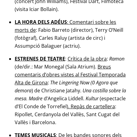
(concert John Williams), Festival Dart, Filmoteca
(visita Iciar Bollain).
LA HORA DELS ADÉUS
: Comentari sobre les
morts de
: Fabio Barreto (director), Terry O’Neill
(fotògraf), Carles Raluy (artista de circ) i
Assumpció Balaguer (actriu).
ESTRENES DE TEATRE
:
Crítica de la obra
:
Ramon
(de/dir.: Mar Monegal (Sala Atrium).
Breus
comentaris d’obres vistes al Festival Temporada
Alta de Girona
:
The Lingering Now (0 Agora que
demora
) de Christiane Jatahy.
Una costilla sobre la
mesa. Madre
d’Angelica Liddell.
Kultur
(espectacle
d’El Conde de Torrefiel
). Repàs de cartellera
:
Ripollet, Cerdanyola del Vallès, Sant Cugat del
Vallès i Barcelona.
TEMES MUSICALS
: De les bandes sonores dels