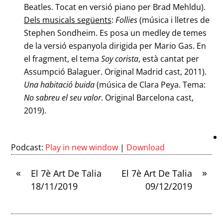
Beatles. Tocat en versió piano per Brad Mehldu).
Dels musicals següents
:
Follies
(música i lletres de
Stephen Sondheim. Es posa un medley de temes
de la versió espanyola dirigida per Mario Gas. En
el fragment, el tema
Soy corista
, està cantat per
Assumpció Balaguer. Original Madrid cast, 2011).
Una habitació buida
(música de Clara Peya. Tema:
No sabreu el seu
valor
. Original Barcelona cast,
2019).
Podcast:
Play in new window
|
Download
«
»
El 7è Art De Talia
El 7è Art De Talia
18/11/2019
09/12/2019