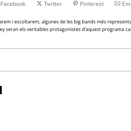
Facebook
Twitter
Pinterest
Ema
arem i escoltarem, algunes de les big bands més representat
ey seran els veritables protagonistes d’aquest programa car