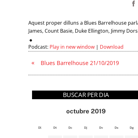
Aquest proper dilluns a Blues Barrelhouse parl
James, Count Basie, Duke Ellington, Jimmy Dors
Podcast:
Play in new window
|
Download
«
Blues Barrelhouse 21/10/2019
BUSCAR PER DIA
octubre 2019
Dl
Dt
Dc
Dj
Dv
Ds
Dg