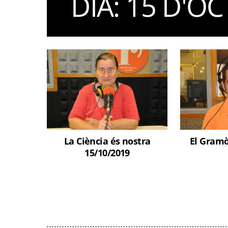
DIA:
15 D'OC
La Ciència és nostra
El Gramò
15/10/2019