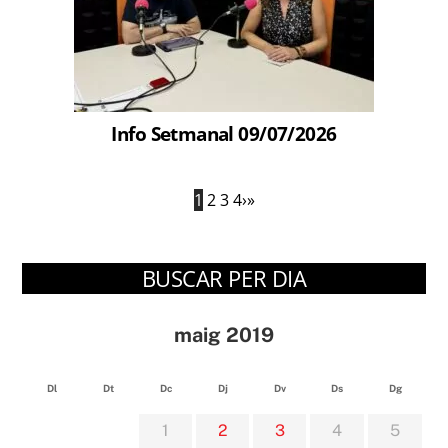
Info Setmanal 09/07/2026
1
2
3
4
›
»
BUSCAR PER DIA
maig 2019
Dl
Dt
Dc
Dj
Dv
Ds
Dg
1
2
3
4
5