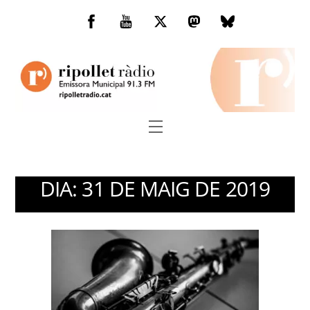
Skip
to
Facebook
You
Twitter
Mastodon
Bluesky
content
Tube
Menu
DIA:
31 DE MAIG DE 2019