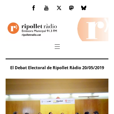
Skip
to
Facebook
You
Twitter
Mastodon
Bluesky
content
Tube
Menu
El Debat Electoral de Ripollet Ràdio 20/05/2019