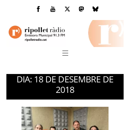
Skip
to
Facebook
You
Twitter
Mastodon
Bluesky
content
Tube
Menu
DIA:
18 DE DESEMBRE DE
2018