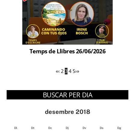
Temps de Llibres 26/06/2026
«
‹
2
3
4
5
›
»
BUSCAR PER DIA
desembre 2018
Dl
Dt
Dc
Dj
Dv
Ds
Dg