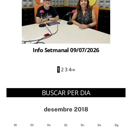
Info Setmanal 09/07/2026
1
2
3
4
›
»
BUSCAR PER DIA
desembre 2018
Dl
Dt
Dc
Dj
Dv
Ds
Dg