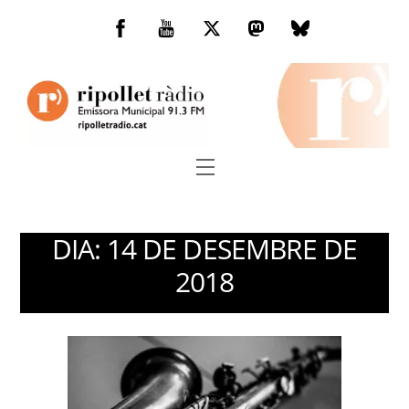
Skip
to
Facebook
You
Twitter
Mastodon
Bluesky
content
Tube
Menu
DIA:
14 DE DESEMBRE DE
2018