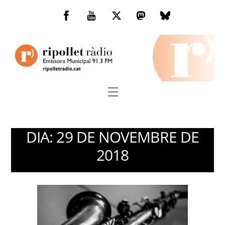
Skip
to
Facebook
You
Twitter
Mastodon
Bluesky
content
Tube
Menu
DIA:
29 DE NOVEMBRE DE
2018