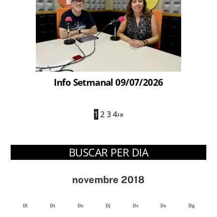
Info Setmanal 09/07/2026
1
2
3
4
›
»
BUSCAR PER DIA
novembre 2018
Dl
Dt
Dc
Dj
Dv
Ds
Dg