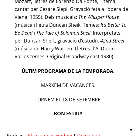
Mozart, lletres de Lorenzo Da Ponte, 1 tema,
cantat per Cesare Siepi. Gravació feta a l’òpera de
Viena, 1955). Dels musicals:
The Whisper House
(música i lletra Duncan Sheik. Temes:
It’s Better To
Be Dead
i
The Tale of Solomon Snell
. Interpretats
per Duncan Sheik, gravació d’estudi).
42nd Street
(música de Harry Warren. Lletres d’Al Dubin.
Varios temes. Original Broadway cast 1980).
ÚLTIM PROGRAMA DE LA TEMPORADA.
MARXEM DE VACANCES
.
TORNEM EL 18 DE SETEMBRE
.
BON ESTIU!!
Podcast:
Play in new window
|
Download