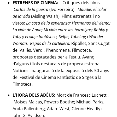
ESTRENES DE CINEMA:
Crítiques dels films:
Cartas de la guerra
(Ivo Ferreira) i
Maudie: el color
de la vida
(Aisling Walsh).
Films estrenats i no
vistos
:
La casa de la esperanza; Hermanos del viento;
La vida de Anna; Mi vida entre las hormigas; Robby y
Tuby y el viaje fantástico; Selfie; Tubeling
i
Wonder
Woman.
Repàs de la cartellera:
Ripollet, Sant Cugat
del Vallès, Verdi, Phenomena, Filmoteca,
propostes destacades per a l’estiu. Avanç
d’alguns títols destacats de propera estrena.
Notícies:
Inauguració de la exposició dels 50 anys
del Festival de Cinema Fantàstic de Sitges a la
Filmoteca.
L’HORA DELS ADÉUS:
Mort de Francesc Luchetti,
Moises Maicas, Powers Boothe; Michael Parks;
Anita Pallenberg; Adam West; Glenne Headly i
John G. Avildsen.