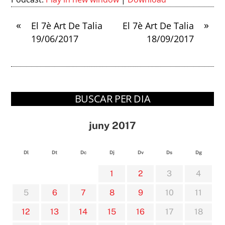
«
»
El 7è Art De Talia
El 7è Art De Talia
19/06/2017
18/09/2017
BUSCAR PER DIA
juny 2017
Dl
Dt
Dc
Dj
Dv
Ds
Dg
1
2
3
4
5
6
7
8
9
10
11
12
13
14
15
16
17
18