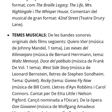
format, com
The Braille Legacy; The Life, Mrs.
Nightingale
i
The Whisper House.
Comentari del
musical de gran format:
42nd Street
(Teatre Drury
Lane).
TEMES MUSICALS:
De les bandes sonores
originals dels films següents:
Quiero Vivir
(música
de Johnny Mandel, 1 tema),
Las nieves del
Kilimanjaro
(música de Bernard Herrmann, tema:
Waltz Memory
).
Doce del patíbulo
(música de Frank
De Vol. 1 tema).
West Side Story
(música de
Leonard Bernstein, lletres de Stephen Sondheim.
Tema:
Quintet
)
. Rocky
(tema:
Gonna Fly Now
(música de Bill Conti. Lletres d’Ayn Robbins i Carol
Connors. Cantat per De Etta Little i Nelson
Pigford. Cançó nominada a l’Oscar). De la òpera
Don Giovanni
(música de Wolfgang Amadeus