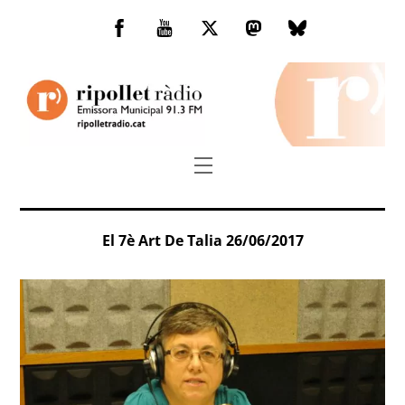
Skip
to
Facebook
You
Twitter
Mastodon
Bluesky
content
Tube
Menu
El 7è Art De Talia 26/06/2017