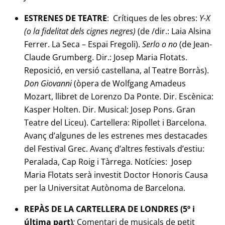
ESTRENES DE TEATRE
:
Crítiques de les obres:
Y-X
(o la fidelitat dels cignes negres)
(de /dir.: Laia Alsina
Ferrer. La Seca – Espai Fregoli).
Serlo o no
(de Jean-
Claude Grumberg. Dir.: Josep Maria Flotats.
Reposició, en versió castellana, al Teatre Borràs).
Don Giovanni
(òpera de Wolfgang Amadeus
Mozart, llibret de Lorenzo Da Ponte. Dir. Escènica:
Kasper Holten. Dir. Musical: Josep Pons. Gran
Teatre del Liceu).
Cartellera
: Ripollet i Barcelona.
Avanç d’algunes de les estrenes mes destacades
del Festival Grec. Avanç d’altres festivals d’estiu:
Peralada, Cap Roig i Tàrrega.
Notícies:
Josep
Maria Flotats serà investit Doctor Honoris Causa
per la Universitat Autònoma de Barcelona.
REPÀS DE LA CARTELLERA DE LONDRES (5º i
última part)
:
Comentari de musicals de petit