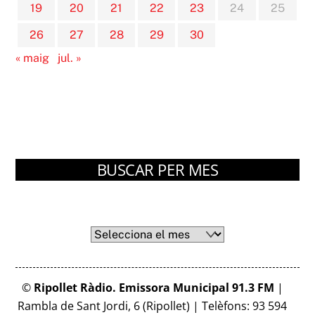
19
20
21
22
23
24
25
26
27
28
29
30
« maig
jul. »
BUSCAR PER MES
Arxius
Arxius
©
Ripollet Ràdio. Emissora Municipal 91.3 FM
|
Rambla de Sant Jordi, 6 (Ripollet) | Telèfons: 93 594