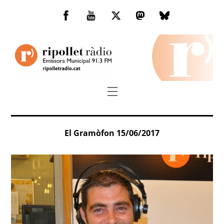
Skip
to
Facebook
You
Twitter
Mastodon
Bluesky
content
Tube
Menu
El Gramòfon 15/06/2017