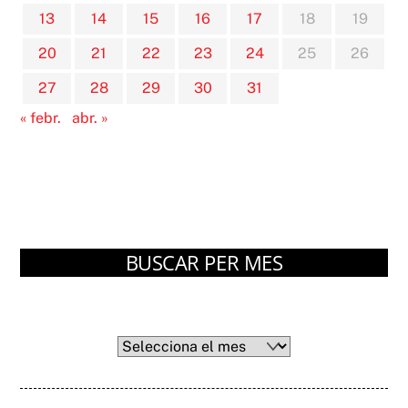
13
14
15
16
17
18
19
20
21
22
23
24
25
26
27
28
29
30
31
« febr.
abr. »
BUSCAR PER MES
Arxius
Arxius