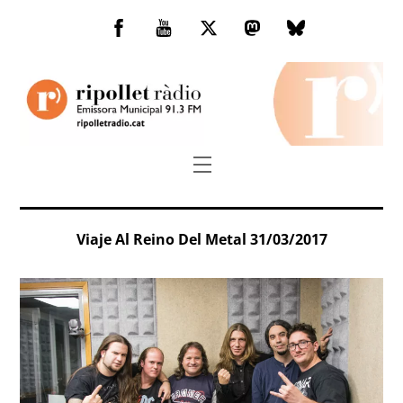
Skip
to
Facebook
You
Twitter
Mastodon
Bluesky
content
Tube
Menu
Viaje Al Reino Del Metal 31/03/2017