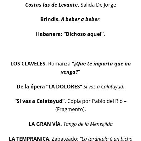
Costas las de Levante
.
Salida De Jorge
Brindis.
A beber a beber
.
Habanera: “Dichoso aquel”.
LOS CLAVELES.
Romanza
“¿Que te importa que no
venga?”
De la ópera “LA DOLORES”
Si vas a Calatayud
.
“Si vas a Calatayud”.
Copla por Pablo del Rio –
(Fragmento).
LA GRAN VÍA.
Tango de la Menegilda
LA TEMPRANICA
. Zapateado:
“La tarántula é un bicho