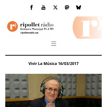
Skip
to
Facebook
You
Twitter
Mastodon
Bluesky
content
Tube
Menu
Vivir La Música 16/03/2017