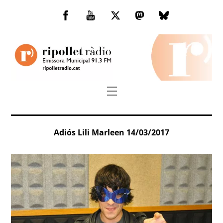
Skip
to
Facebook
You
Twitter
Mastodon
Bluesky
content
Tube
Menu
Adiós Lili Marleen 14/03/2017