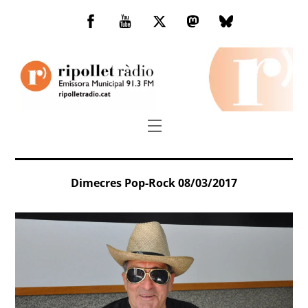
Skip
to
Facebook
You
Twitter
Mastodon
Bluesky
content
Tube
Menu
Dimecres Pop-Rock 08/03/2017