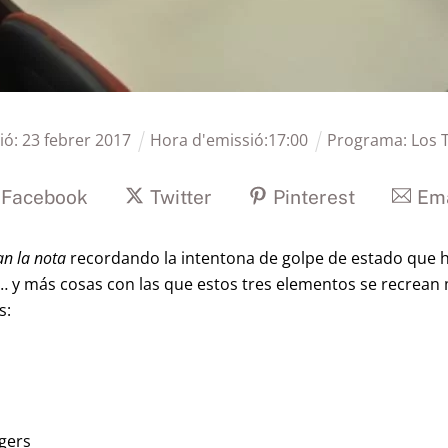
ió:
23
febrer
2017
Hora d'emissió:
17
:
00
Programa:
Los 
Facebook
Twitter
Pinterest
Ema
n la nota
recordando la intentona de golpe de estado que h
 y más cosas con las que estos tres elementos se recrean 
s:
ngers