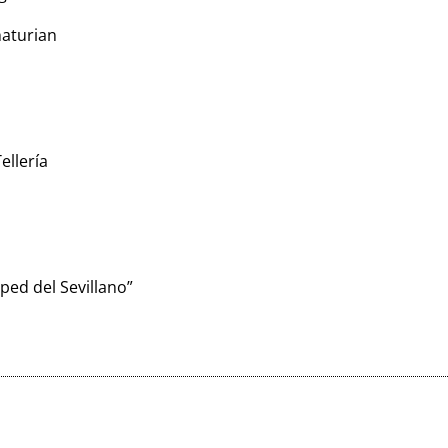
haturian
ellería
ped del Sevillano”