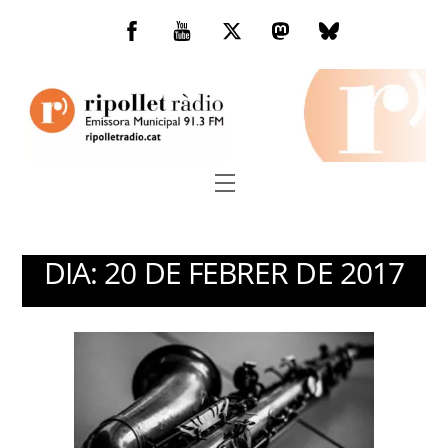
Skip
to
Facebook
You
Twitter
Mastodon
Bluesky
content
Tube
Menu
DIA:
20 DE FEBRER DE 2017