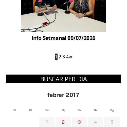
Info Setmanal 09/07/2026
1
2
3
4
›
»
BUSCAR PER DIA
febrer 2017
Dl
Dt
Dc
Dj
Dv
Ds
Dg
1
2
3
4
5