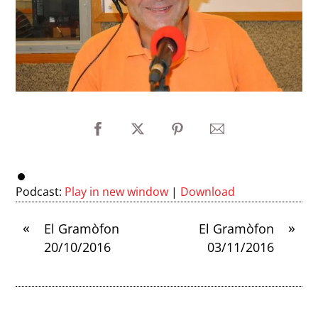
Podcast:
Play in new window
|
Download
«
»
El Gramòfon
El Gramòfon
20/10/2016
03/11/2016