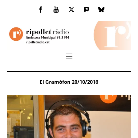
Skip
to
Facebook
You
Twitter
Mastodon
Bluesky
content
Tube
Menu
El Gramòfon 20/10/2016