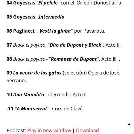
04
Goyescas
“
El pelele
” con el Orfeón Donostiarra
05 Goyescas
…
Intermedio
06 Pagliacci
…”
Vesti la giuba”
por Pavarotti.
07
Black el payaso
. “
Dúo de Dupont y Black”
.
Acto II.
08
Black el payaso
– “
Romanza de Dupont”
. Acto III. .
09
La venta de los gatos
(selección) Ópera de José
Serrano.
.
10
Don Manolito
. Intermedio Acto II .
.
11 “
A Montserrat”
.
Cors de Clavé.
Podcast:
Play in new window
|
Download