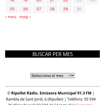
18
19
20
21
22
23
24
25
26
27
28
29
30
« març
maig »
BUSCAR PER MES
Arxius
Arxius
©
Ripollet Ràdio. Emissora Municipal 91.3 FM
|
Rambla de Sant Jordi, 6 (Ripollet) | Telèfons: 93 594