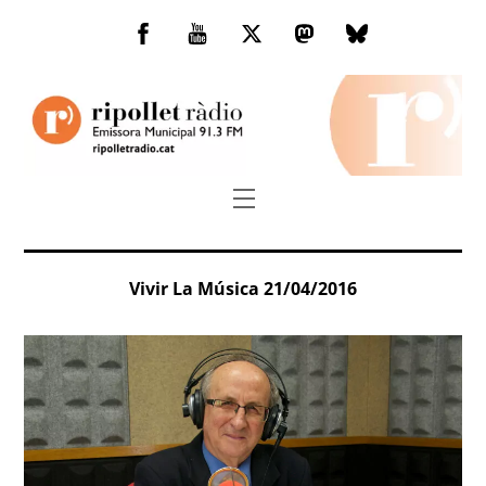
Skip
to
Facebook
You
Twitter
Mastodon
Bluesky
content
Tube
Menu
Vivir La Música 21/04/2016