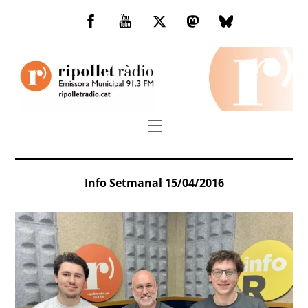
Skip
to
Facebook
You
Twitter
Mastodon
Bluesky
content
Tube
Menu
Info Setmanal 15/04/2016