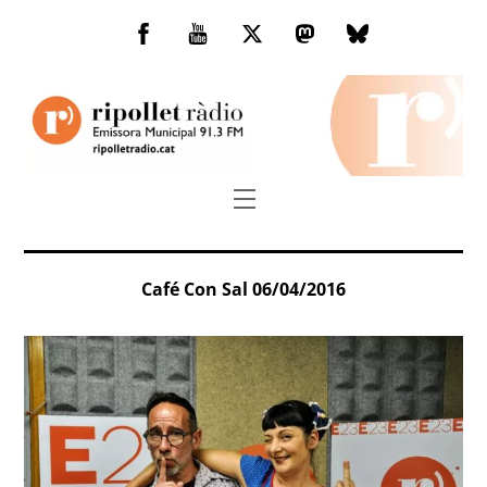
Skip
to
Facebook
You
Twitter
Mastodon
Bluesky
content
Tube
Menu
Café Con Sal 06/04/2016