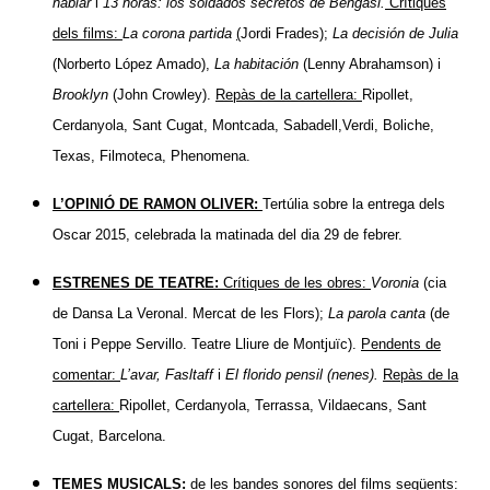
hablar
i
13 horas: los soldados secretos de Bengasi.
Crítiques
dels films:
La corona partida
(
Jordi Frades);
La decisión de Julia
(Norberto López Amado),
La habitación
(Lenny Abrahamson) i
Brooklyn
(John Crowley).
Repàs de la cartellera:
Ripollet,
Cerdanyola, Sant Cugat, Montcada, Sabadell,Verdi, Boliche,
Texas, Filmoteca, Phenomena.
L’OPINIÓ DE RAMON OLIVER:
Tertúlia sobre la entrega dels
Oscar 2015, celebrada la matinada del dia 29 de febrer.
ESTRENES DE TEATRE:
Crítiques de les obres:
Voronia
(cia
de Dansa La Veronal. Mercat de les Flors);
La parola canta
(de
Toni i Peppe Servillo. Teatre Lliure de Montjuïc).
Pendents de
comentar:
L’avar, Fasltaff
i
El florido pensil (nenes).
Repàs de la
cartellera:
Ripollet, Cerdanyola, Terrassa, Vildaecans, Sant
Cugat, Barcelona.
TEMES MUSICALS:
de les bandes sonores del films següents: