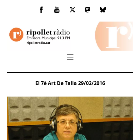
Skip
to
Facebook
You
Twitter
Mastodon
Bluesky
content
Tube
Menu
El 7è Art De Talia 29/02/2016