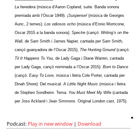
La heredera
(música d’Aaron Copland, suite. Banda sonora
premiada amb l’Oscar 1949).
¡Suspense!
(música de Georges
Auric, 2 temes);
Los odiosos ocho
(música d’Ennio Morricone,
Oscar 2015 a la banda sonora);
Spectre
(cançó:
Writing’s on the
Wall,
de Sam Smith i James Napier, cantada per Sam Smith,
cançó guanyadora de l’Oscar 2015);
The Hunting Ground
(cançó:
Til It Happens To You,
de Lady Gaga i Diane Warren, cantada
per Lady Gaga, cançó nominada a l’Oscar 2015):
Born to Dance
(cançó:
Easy To Love
, música i lletra Cole Porter, cantada per
Dinah Shore): Del musical:
A Little Night Music
(música i lletra
de Stephen Sondheim. Tema:
You Must Meet My Wife
(cantada
per Joss Ackland i Jean Simmons. Original London cast, 1975).
Podcast:
Play in new window
|
Download