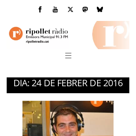
Skip
to
Facebook
You
Twitter
Mastodon
Bluesky
content
Tube
Menu
DIA:
24 DE FEBRER DE 2016