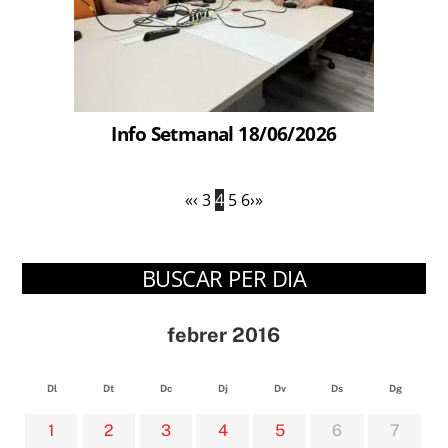
Info Setmanal 18/06/2026
«
‹
3
4
5
6
›
»
BUSCAR PER DIA
febrer 2016
Dl
Dt
Dc
Dj
Dv
Ds
Dg
1
2
3
4
5
6
7