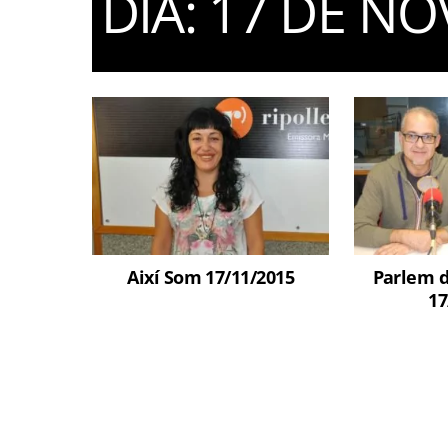
DIA:
17 DE NO
Així Som 17/11/2015
Parlem d
17