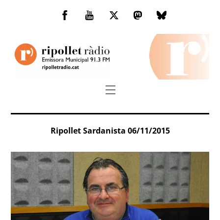
Skip
to
Facebook
You
Twitter
Mastodon
Bluesky
content
Tube
Menu
Ripollet Sardanista 06/11/2015