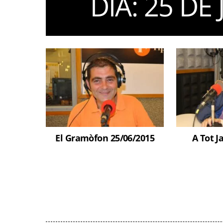
DIA:
25 DE 
El Gramòfon 25/06/2015
A Tot J