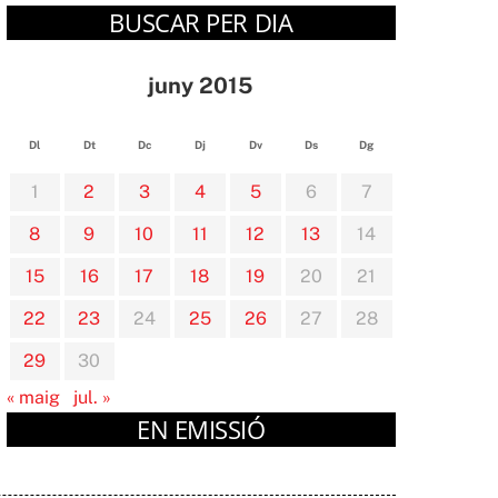
BUSCAR PER DIA
juny 2015
Dl
Dt
Dc
Dj
Dv
Ds
Dg
1
2
3
4
5
6
7
8
9
10
11
12
13
14
15
16
17
18
19
20
21
22
23
24
25
26
27
28
29
30
« maig
jul. »
EN EMISSIÓ