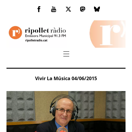
Skip
to
Facebook
You
Twitter
Mastodon
Bluesky
content
Tube
Menu
Vivir La Música 04/06/2015