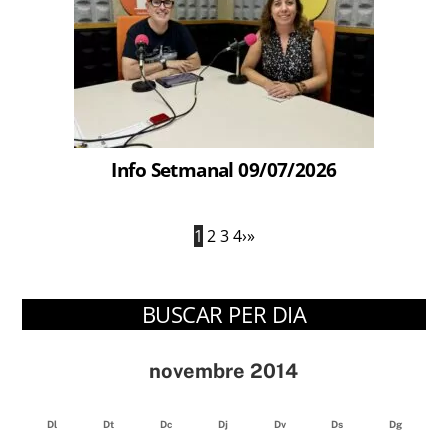
Info Setmanal 09/07/2026
1
2
3
4
›
»
BUSCAR PER DIA
novembre 2014
Dl
Dt
Dc
Dj
Dv
Ds
Dg