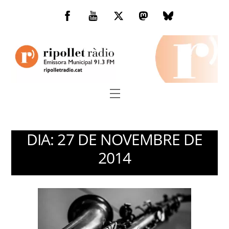
Skip
to
Facebook
You
Twitter
Mastodon
Bluesky
content
Tube
Menu
DIA:
27 DE NOVEMBRE DE
2014