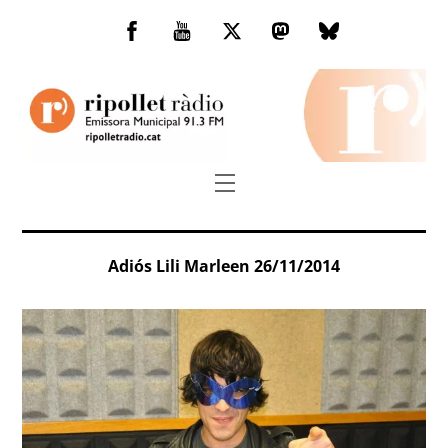
Skip
to
Facebook
You
Twitter
Mastodon
Bluesky
content
Tube
Menu
Adiós Lili Marleen 26/11/2014