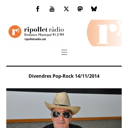
Skip
to
Facebook
You
Twitter
Mastodon
Bluesky
content
Tube
Menu
Divendres Pop-Rock 14/11/2014