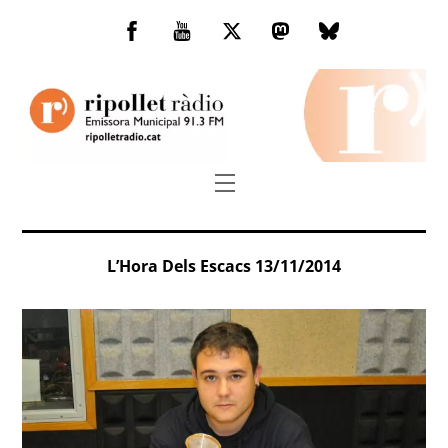
Skip
to
Facebook
You
Twitter
Mastodon
Bluesky
content
Tube
Menu
L’Hora Dels Escacs 13/11/2014