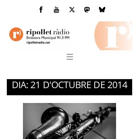
Skip
to
Facebook
You
Twitter
Mastodon
Bluesky
content
Tube
Menu
DIA:
21 D'OCTUBRE DE 2014