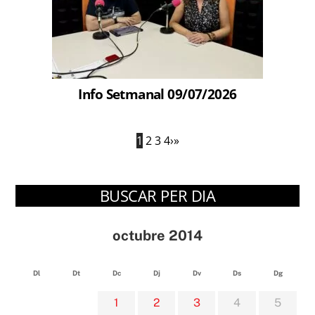
Info Setmanal 09/07/2026
1
2
3
4
›
»
BUSCAR PER DIA
octubre 2014
Dl
Dt
Dc
Dj
Dv
Ds
Dg
1
2
3
4
5