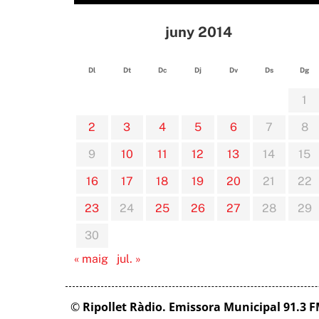
juny 2014
Dl
Dt
Dc
Dj
Dv
Ds
Dg
1
2
3
4
5
6
7
8
9
10
11
12
13
14
15
16
17
18
19
20
21
22
23
24
25
26
27
28
29
30
« maig
jul. »
©
Ripollet Ràdio. Emissora Municipal 91.3 