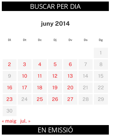
BUSCAR PER DIA
juny 2014
Dl
Dt
Dc
Dj
Dv
Ds
Dg
1
2
3
4
5
6
7
8
9
10
11
12
13
14
15
16
17
18
19
20
21
22
23
24
25
26
27
28
29
30
« maig
jul. »
EN EMISSIÓ