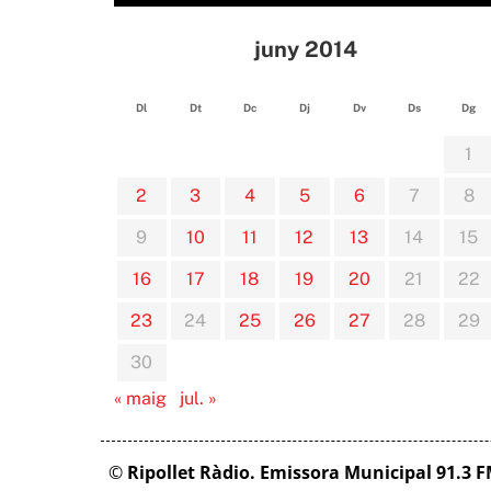
juny 2014
Dl
Dt
Dc
Dj
Dv
Ds
Dg
1
2
3
4
5
6
7
8
9
10
11
12
13
14
15
16
17
18
19
20
21
22
23
24
25
26
27
28
29
30
« maig
jul. »
©
Ripollet Ràdio. Emissora Municipal 91.3 