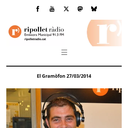
Skip
to
Facebook
You
Twitter
Mastodon
Bluesky
content
Tube
Menu
El Gramòfon 27/03/2014